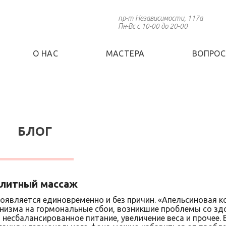
пр-т Независимости, 117а
Пн-Вс с 10-00 до 20-00
О НАС
МАСТЕРА
ВОПРОС
БЛОГ
литный массаж
оявляется единовременно и без причин. «Апельсиновая ко
анизма на гормональные сбои, возникшие проблемы со зд
 несбалансированное питание, увеличение веса и прочее. 