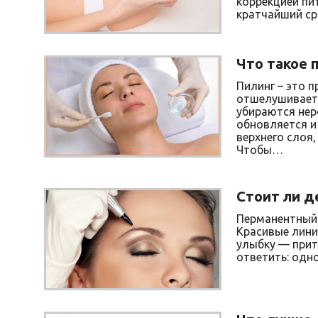
коррекцией пи
кратчайший ср
Что такое 
Пилинг – это 
отшелушиваетс
убираются нер
обновляется и
верхнего слоя,
Чтобы…
Стоит ли д
Перманентный
Красивые лини
улыбку — прит
ответить: одн