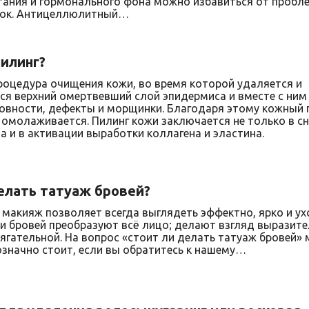
тания и гормонального фона можно избавиться от пробл
ок.
Антицеллюлитный…
пилинг?
процедура очищения кожи, во время которой удаляется и
я верхний омертвевший слой эпидермиса и вместе с ним
овности, дефекты и морщинки. Благодаря этому кожный 
 омолаживается. Пилинг кожи заключается не только в с
 а и в активации выработки коллагена и эластина.
елать татуаж бровей?
 макияж
позволяет всегда выглядеть эффектно, ярко и ух
и бровей преобразуют всё лицо; делают взгляд выразите
ягательной. На вопрос «стоит ли делать татуаж бровей»
означно стоит, если вы обратитесь к нашему…